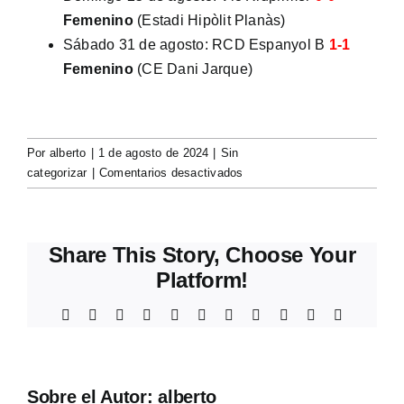
Femenino
(Estadi Hipòlit Planàs)
Sábado 31 de agosto: RCD Espanyol B
1-1
Femenino
(CE Dani Jarque)
Por
alberto
|
1 de agosto de 2024
|
Sin
en
categorizar
|
Comentarios desactivados
PRETEMPORADA
PRIMER
EQUIPO
Share This Story, Choose Your
FEMENINO
2024/2025
Platform!
Facebook
X
Reddit
LinkedIn
WhatsApp
Telegram
Tumblr
Pinterest
Vk
Xing
Correo
electrónic
Sobre el Autor:
alberto