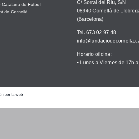
C/ Sorral del Riu, S/N
 Catalana de Fútbol
08940 Cornellà de Llobreg
t de Cornellà
(Barcelona)
Tel. 673 02 97 48
info@fundaciouecornella.c
Horario oficina:
• Lunes a Viernes de 17h a
ón por la web