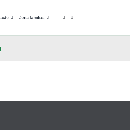
tacto
Zona familias
o