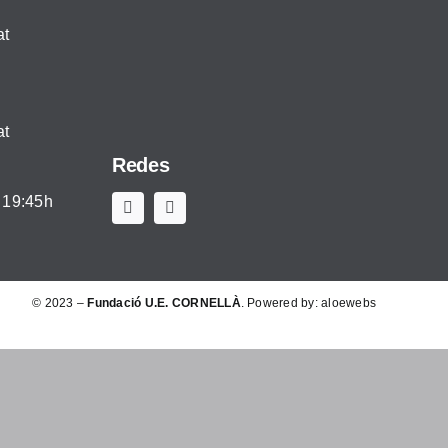
at
at
Redes
 19:45h
© 2023 –
Fundació U.E. CORNELLÀ
. Powered by:
aloewebs