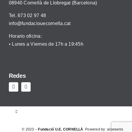
08940 Cornellà de Llobregat (Barcelona)
Tel. 673 02 97 48
info@fundaciouecornella.cat
Horario oficina:
• Lunes a Viernes de 17h a 19:45h
Redes
Toggle
Navigation
Aviso legal
© 2023 –
Fundació U.E. CORNELLÀ
. Powered by:
aloewebs