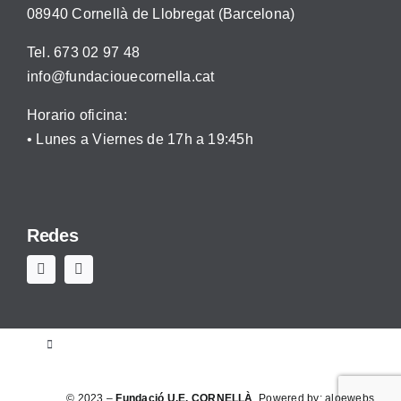
08940 Cornellà de Llobregat (Barcelona)
Tel. 673 02 97 48
info@fundaciouecornella.cat
Horario oficina:
• Lunes a Viernes de 17h a 19:45h
Redes
Toggle
Navigation
Aviso legal
© 2023 –
Fundació U.E. CORNELLÀ
. Powered by:
aloewebs