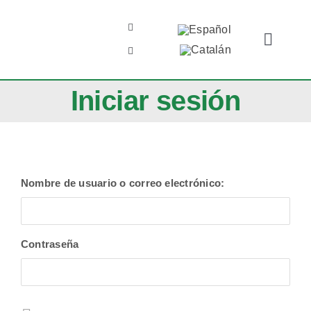
Saltar
al
Toggle
contenido
Naviga
El Club
Iniciar sesión
FutFem
Fundació UEC
Nombre de usuario o correo electrónico:
Insercor
Contraseña
Contacto
Zona familias