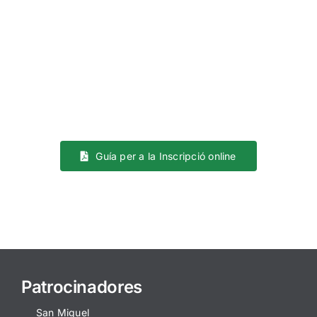
Keep me signed in
Registro
Forgot your password?
Guía per a la Inscripció online
Patrocinadores
San Miguel