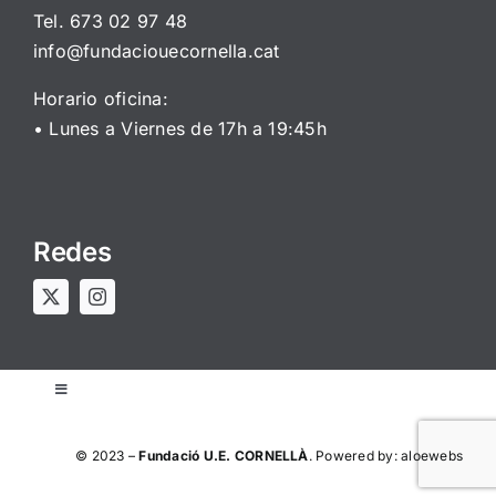
Tel. 673 02 97 48
info@fundaciouecornella.cat
Horario oficina:
• Lunes a Viernes de 17h a 19:45h
Redes
Toggle
Navigation
Aviso legal
© 2023 –
Fundació U.E. CORNELLÀ
. Powered by:
aloewebs