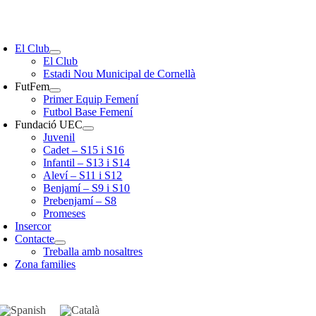
Skip
to
oggle
content
avigation
El Club
El Club
Estadi Nou Municipal de Cornellà
FutFem
Primer Equip Femení
Futbol Base Femení
Fundació UEC
Juvenil
Cadet – S15 i S16
Infantil – S13 i S14
Aleví – S11 i S12
Benjamí – S9 i S10
Prebenjamí – S8
Promeses
Insercor
Contacte
Treballa amb nosaltres
Zona families