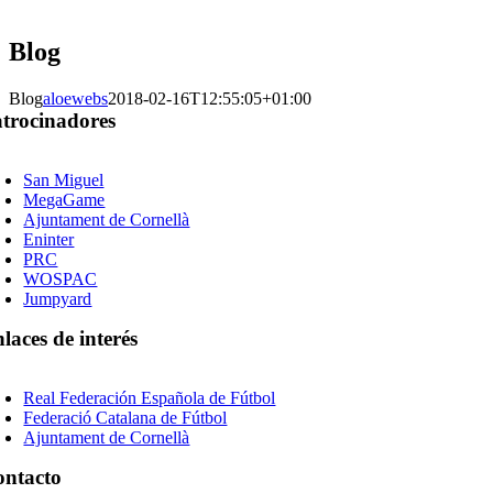
Blog
Blog
aloewebs
2018-02-16T12:55:05+01:00
trocinadores
oggle
avigation
San Miguel
MegaGame
Ajuntament de Cornellà
Eninter
PRC
WOSPAC
Jumpyard
laces de interés
oggle
avigation
Real Federación Española de Fútbol
Federació Catalana de Fútbol
Ajuntament de Cornellà
ontacto